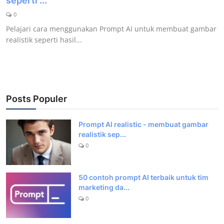
seperti ...
Artikel
0
Pelajari cara menggunakan Prompt AI untuk membuat gambar
Periklanan
realistik seperti hasil...
Galeri
Submit Prompt Anda
Posts Populer
Kustom
Prompt AI realistic - membuat gambar
realistik sep...
0
50 contoh prompt AI terbaik untuk tim
marketing da...
0