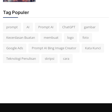
Tag Populer
prompt
AI
Prompt AI
ChatGPT
gambar
Kecerdasan Buatan
membuat
logo
foto
Google Ads
Prompt AI Bing Image Creator
Kata Kunci
Teknologi Penulisan
skripsi
cara