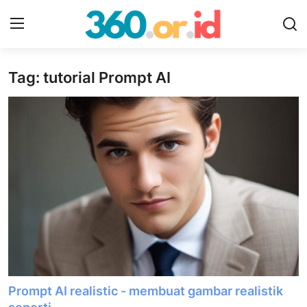
Tag: tutorial Prompt AI
Login
Register
Beranda
Tentang
Kontak
Contoh
Gambar
Bisnis
Prompt AI realistic - membuat gambar realistik
Sosmed