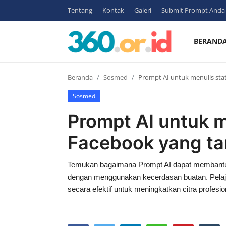
Tentang
Kontak
Galeri
Submit Prompt Anda
BERAND
Login
Register
Beranda
Sosmed
Prompt AI untuk menulis sta
Beranda
Sosmed
Tentang
Prompt AI untuk m
Kontak
Facebook yang ta
Contoh
Temukan bagaimana Prompt AI dapat membantu 
Gambar
dengan menggunakan kecerdasan buatan. Pelaja
secara efektif untuk meningkatkan citra profesi
Bisnis
Sosmed