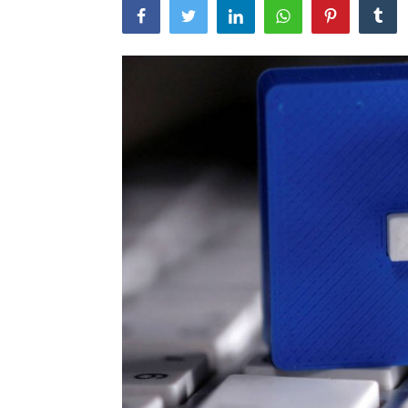
Artikel
Periklanan
Galeri
Submit Prompt Anda
Kustom