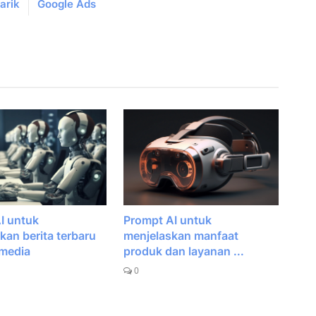
arik
Google Ads
I untuk
Prompt AI untuk
an berita terbaru
menjelaskan manfaat
 media
produk dan layanan ...
0