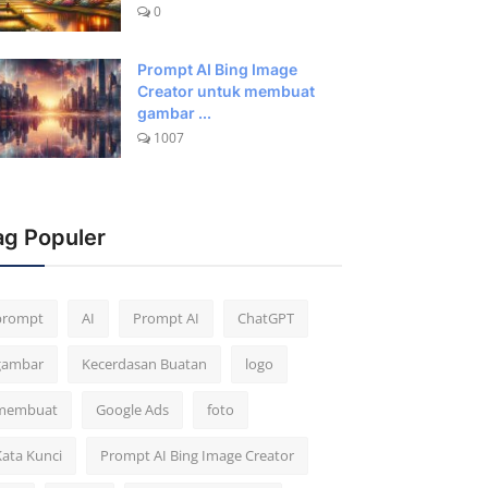
0
Prompt AI Bing Image
Creator untuk membuat
gambar ...
1007
ag Populer
prompt
AI
Prompt AI
ChatGPT
gambar
Kecerdasan Buatan
logo
membuat
Google Ads
foto
Kata Kunci
Prompt AI Bing Image Creator