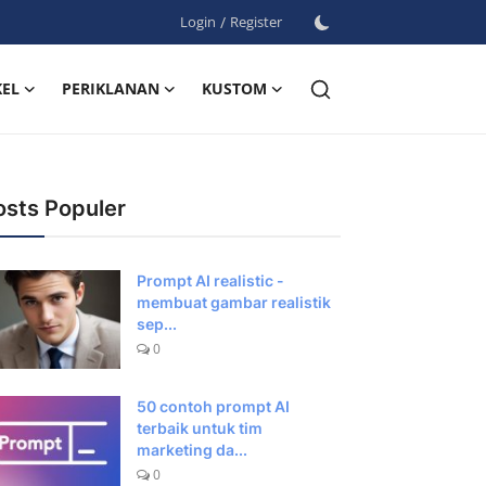
Login
/
Register
KEL
PERIKLANAN
KUSTOM
osts Populer
Prompt AI realistic -
membuat gambar realistik
sep...
0
50 contoh prompt AI
terbaik untuk tim
marketing da...
0