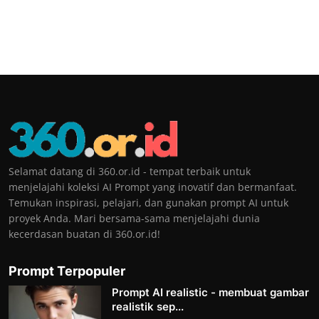
Selamat datang di 360.or.id - tempat terbaik untuk
menjelajahi koleksi AI Prompt yang inovatif dan bermanfaat.
Temukan inspirasi, pelajari, dan gunakan prompt AI untuk
proyek Anda. Mari bersama-sama menjelajahi dunia
kecerdasan buatan di 360.or.id!
Prompt Terpopuler
Prompt AI realistic - membuat gambar
realistik sep...