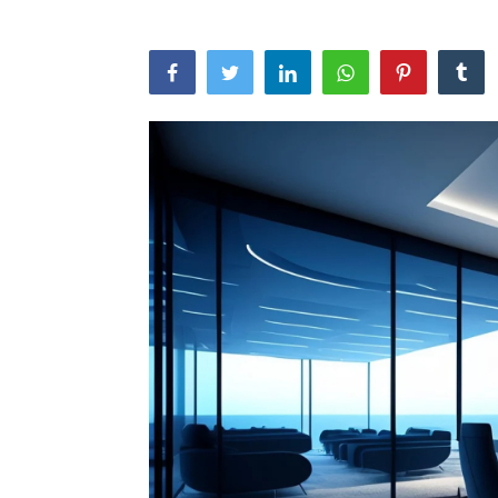
Artikel
Periklanan
Galeri
Submit Prompt Anda
Kustom