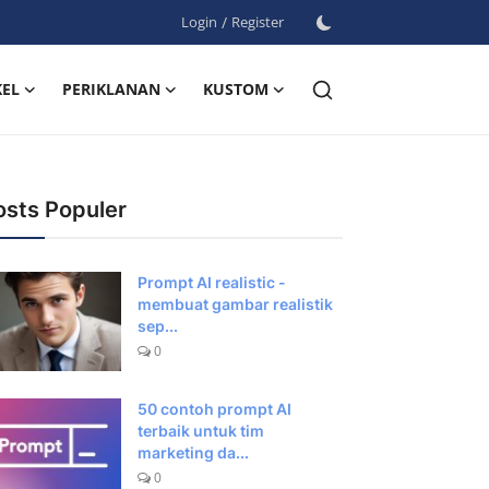
Login
/
Register
KEL
PERIKLANAN
KUSTOM
osts Populer
Prompt AI realistic -
membuat gambar realistik
sep...
0
50 contoh prompt AI
terbaik untuk tim
marketing da...
0