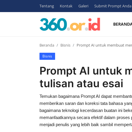
Tentang
Kontak
Galeri
Submit Prompt Anda
BERAND
Login
Register
Beranda
Bisnis
Prompt AI untuk membuat mengk
Beranda
Bisnis
Tentang
Prompt AI untuk 
Kontak
tulisan atau esai
Contoh
Temukan bagaimana Prompt AI dapat membantu 
Gambar
memberikan saran dan koreksi tata bahasa ya
bagaimana teknologi kecerdasan buatan ini beke
Bisnis
memanfaatkannya secara efektif dalam proses 
menjadi penulis yang lebih baik sambil mempert
Sosmed