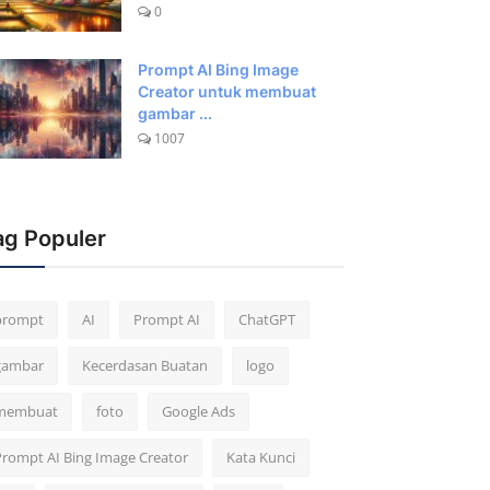
0
Prompt AI Bing Image
Creator untuk membuat
gambar ...
1007
ag Populer
prompt
AI
Prompt AI
ChatGPT
gambar
Kecerdasan Buatan
logo
membuat
foto
Google Ads
Prompt AI Bing Image Creator
Kata Kunci