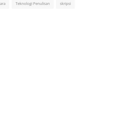
cara
Teknologi Penulisan
skripsi