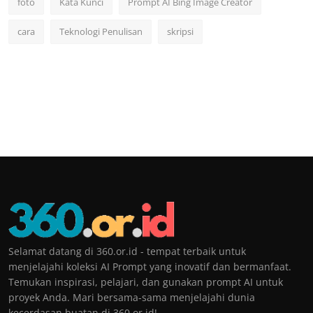
foto
Kata Kunci
Prompt AI Bing Image Creator
cara
Teknologi Penulisan
skripsi
Selamat datang di 360.or.id - tempat terbaik untuk
menjelajahi koleksi AI Prompt yang inovatif dan bermanfaat.
Temukan inspirasi, pelajari, dan gunakan prompt AI untuk
proyek Anda. Mari bersama-sama menjelajahi dunia
kecerdasan buatan di 360.or.id!