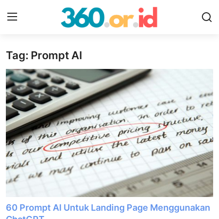
Tag: Prompt AI
Login
Register
Beranda
Tentang
Kontak
Contoh
Gambar
Bisnis
60 Prompt AI Untuk Landing Page Menggunakan
Sosmed