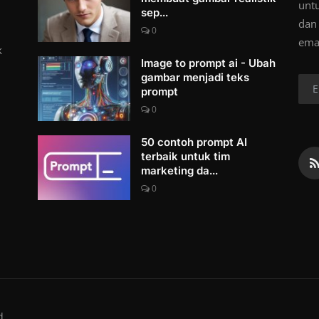
unt
sep...
dan
0
ema
k
Image to prompt ai - Ubah
gambar menjadi teks
prompt
0
50 contoh prompt AI
terbaik untuk tim
marketing da...
0
d.