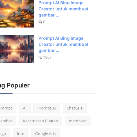
Prompt AI Bing Image
Creator untuk membuat
gambar ...
0
Prompt AI Bing Image
Creator untuk membuat
gambar ...
1007
ag Populer
prompt
AI
Prompt AI
ChatGPT
gambar
Kecerdasan Buatan
membuat
logo
foto
Google Ads