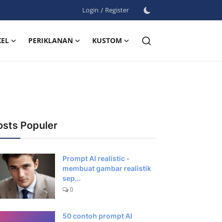
Login
/
Register
KEL
PERIKLANAN
KUSTOM
osts Populer
Prompt AI realistic -
membuat gambar realistik
sep...
0
50 contoh prompt AI