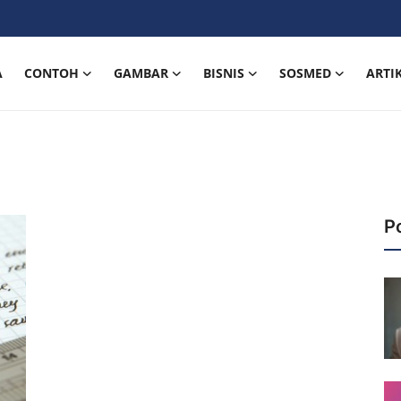
A
CONTOH
GAMBAR
BISNIS
SOSMED
ARTI
P