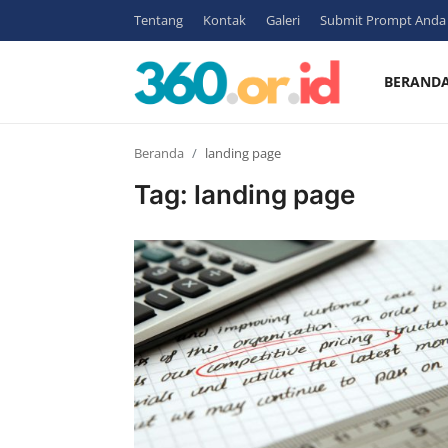
Tentang
Kontak
Galeri
Submit Prompt Anda
BERAND
Login
Register
Beranda
landing page
Beranda
Tag: landing page
Tentang
Kontak
Contoh
Gambar
Bisnis
Sosmed