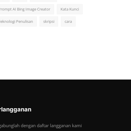
Prompt AI Bing Image Creator
Kata Kunci
Teknologi Penulisan
skripsi
cara
rlangganan
gabunglah dengan daftar langganan kami