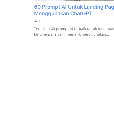
60 Prompt AI Untuk Landing Pa
Artikel
Menggunakan ChatGPT
Periklanan
0
Temukan 60 prompt AI terbaik untuk membua
Galeri
landing page yang menarik menggunakan...
Submit Prompt Anda
Kustom