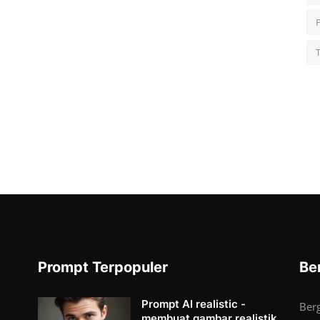
Prompt Terpopuler
Be
Prompt AI realistic -
Ber
membuat gambar realistik