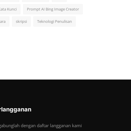
Kata Kunci
Prompt AI Bing Image Creator
cara
skripsi
Teknologi Penulisan
rlangganan
gabunglah dengan daftar langganan kami