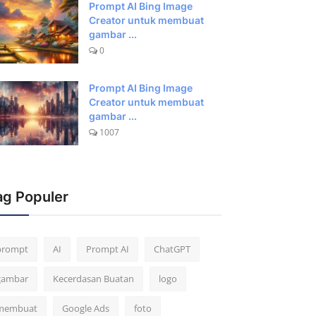
Prompt AI Bing Image
Creator untuk membuat
gambar ...
0
Prompt AI Bing Image
Creator untuk membuat
gambar ...
1007
ag Populer
prompt
AI
Prompt AI
ChatGPT
gambar
Kecerdasan Buatan
logo
membuat
Google Ads
foto