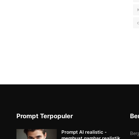
Prompt Terpopuler
Be
Prompt AI realistic -
Ber
membuat gambar realistik