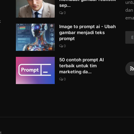
unt
sep...
dan
0
ema
k
Image to prompt ai - Ubah
gambar menjadi teks
prompt
0
50 contoh prompt AI
terbaik untuk tim
marketing da...
0
d.