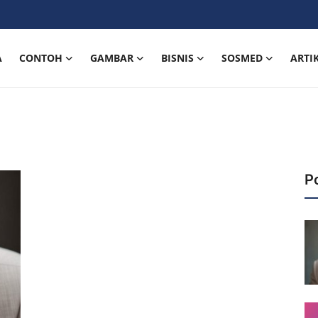
A
CONTOH
GAMBAR
BISNIS
SOSMED
ARTI
P