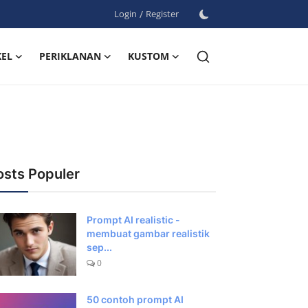
Login
/
Register
KEL
PERIKLANAN
KUSTOM
osts Populer
Prompt AI realistic -
membuat gambar realistik
sep...
0
50 contoh prompt AI