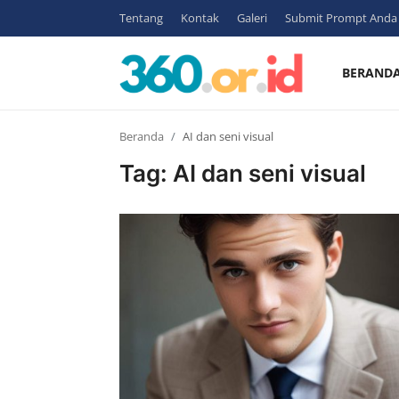
Tentang
Kontak
Galeri
Submit Prompt Anda
BERAND
Login
Register
Beranda
AI dan seni visual
Beranda
Tag: AI dan seni visual
Tentang
Kontak
Contoh
Gambar
Bisnis
Sosmed