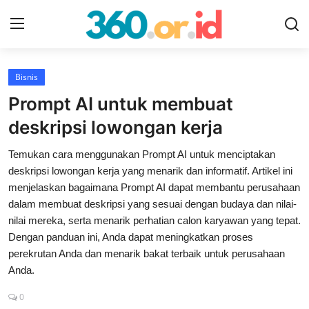
Login
Register
Bisnis
Prompt AI untuk membuat
Beranda
deskripsi lowongan kerja
Tentang
Temukan cara menggunakan Prompt AI untuk menciptakan
deskripsi lowongan kerja yang menarik dan informatif. Artikel ini
Kontak
menjelaskan bagaimana Prompt AI dapat membantu perusahaan
dalam membuat deskripsi yang sesuai dengan budaya dan nilai-
Contoh
nilai mereka, serta menarik perhatian calon karyawan yang tepat.
Gambar
Dengan panduan ini, Anda dapat meningkatkan proses
perekrutan Anda dan menarik bakat terbaik untuk perusahaan
Bisnis
Anda.
Sosmed
0