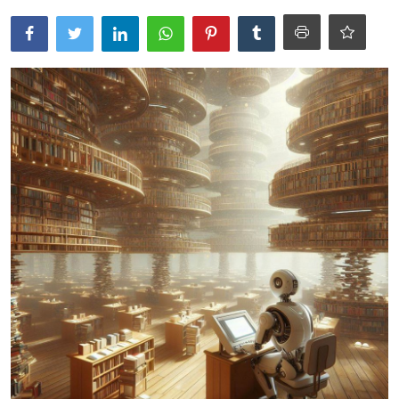
Artikel
Periklanan
Galeri
Submit Prompt Anda
Kustom