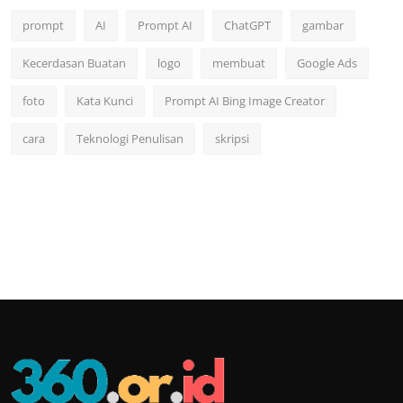
prompt
AI
Prompt AI
ChatGPT
gambar
Kecerdasan Buatan
logo
membuat
Google Ads
foto
Kata Kunci
Prompt AI Bing Image Creator
cara
Teknologi Penulisan
skripsi